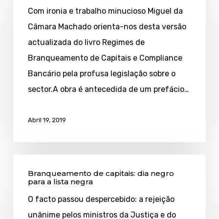
Com ironia e trabalho minucioso Miguel da
capitais:
Câmara Machado orienta-nos desta versão
a
actualizada do livro Regimes de
rede
Branqueamento de Capitais e Compliance
5G
Bancário pela profusa legislação sobre o
sector.A obra é antecedida de um prefácio…
Abril 19, 2019
Branqueamento
Branqueamento de capitais: dia negro
de
para a lista negra
capitais:
O facto passou despercebido: a rejeição
dia
unânime pelos ministros da Justiça e do