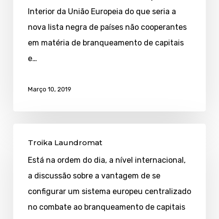
negro
Interior da União Europeia do que seria a
para
nova lista negra de países não cooperantes
a
em matéria de branqueamento de capitais
lista
e…
negra
Março 10, 2019
Troika
Troika Laundromat
Laundromat
Está na ordem do dia, a nível internacional,
a discussão sobre a vantagem de se
configurar um sistema europeu centralizado
no combate ao branqueamento de capitais