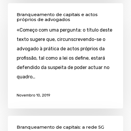
Branqueamento
Branqueamento de capitais e actos
de
próprios de advogados
capitais
«Começo com uma pergunta: o título deste
e
texto sugere que, circunscrevendo-se o
actos
advogado à prática de actos próprios da
próprios
profissão, tal como a lei os define, estará
de
defendido da suspeita de poder actuar no
advogados
quadro…
Novembro 10, 2019
Branqueamento
Branqueamento de capitais: a rede 5G
de