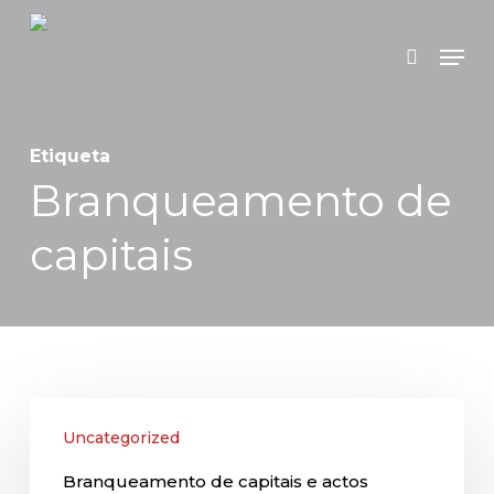
Skip
Menu
search
to
main
content
Etiqueta
Branqueamento de
capitais
Branqueamento
Uncategorized
de
Branqueamento de capitais e actos
capitais