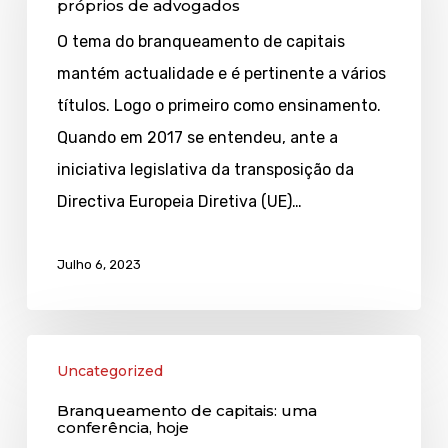
próprios de advogados
e
O tema do branqueamento de capitais
actos
mantém actualidade e é pertinente a vários
próprios
títulos. Logo o primeiro como ensinamento.
de
Quando em 2017 se entendeu, ante a
advogados
iniciativa legislativa da transposição da
Directiva Europeia Diretiva (UE)…
Julho 6, 2023
Branqueamento
Uncategorized
de
Branqueamento de capitais: uma
capitais:
conferência, hoje
uma