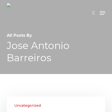
Skip
Menu
search
to
main
content
All Posts By
Jose Antonio
Barreiros
Revisão
Uncategorized
do