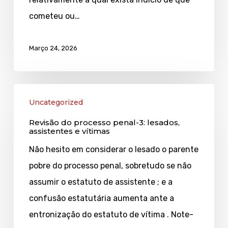
em
cometeu ou…
estado
de
Março 24, 2026
sujeição
Revisão
Uncategorized
do
Revisão do processo penal-3: lesados,
processo
assistentes e vítimas
penal-
Não hesito em considerar o lesado o parente
3:
pobre do processo penal, sobretudo se não
lesados,
assumir o estatuto de assistente ; e a
assistentes
confusão estatutária aumenta ante a
e
entronização do estatuto de vítima . Note-
vítimas