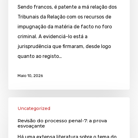
8:
Sendo francos, é patente a má relação dos
a
Tribunais da Relação com os recursos de
má
impugnação da matéria de facto no foro
Relação
criminal. A evidenciá-lo está a
das
jurisprudência que firmaram, desde logo
Relações
quanto ao registo…
com
o
Maio 10, 2026
recurso
dos
Revisão
factos
Uncategorized
do
Revisão do processo penal-7: a prova
processo
esvoaçante
penal-
Há uma extensa literatura sobre o tema do