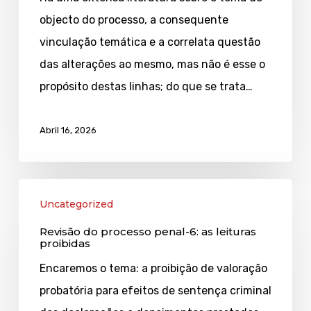
7:
objecto do processo, a consequente
a
vinculação temática e a correlata questão
prova
das alterações ao mesmo, mas não é esse o
esvoaçante
propósito destas linhas; do que se trata…
Abril 16, 2026
Revisão
Uncategorized
do
Revisão do processo penal-6: as leituras
processo
proibidas
penal-
Encaremos o tema: a proibição de valoração
6:
probatória para efeitos de sentença criminal
as