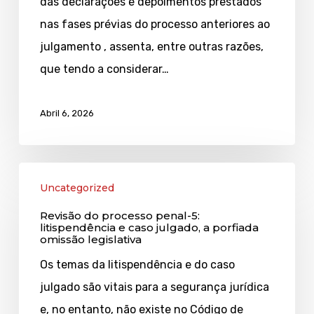
das declarações e depoimentos prestados
leituras
nas fases prévias do processo anteriores ao
proibidas
julgamento , assenta, entre outras razões,
que tendo a considerar…
Abril 6, 2026
Revisão
Uncategorized
do
Revisão do processo penal-5:
processo
litispendência e caso julgado, a porfiada
omissão legislativa
penal-
5:
Os temas da litispendência e do caso
litispendência
julgado são vitais para a segurança jurídica
e
e, no entanto, não existe no Código de