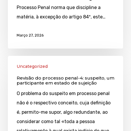
caso
Processo Penal norma que discipline a
julgado,
matéria, à excepção do artigo 84º, este…
a
porfiada
Março 27, 2026
omissão
legislativa
Revisão
Uncategorized
do
Revisão do processo penal-4: suspeito, um
processo
participante em estado de sujeição
penal-
O problema do suspeito em processo penal
4:
não é o respectivo conceito, cuja definição
suspeito,
é, permito-me supor, algo redundante, ao
um
considerar como tal «toda a pessoa
participante
relativamente à qual exista indício de que