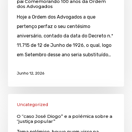
pai Comemorando 100 anos da Ordem
dos Advogados
Magalhães
e
Hoje a Ordem dos Advogados a que
seu
pertenço perfaz o seu centésimo
pai
aniversário, contado da data do Decreto n.º
Comemorando
11.715 de 12 de Junho de 1926, o qual, logo
100
em Setembro desse ano seria substituído…
anos
da
Junho 12, 2026
Ordem
dos
O
Advogados
Uncategorized
“caso
O “caso José Diogo” e a polémica sobre a
José
“justiça popular”
Diogo”
Tema polémico, houve quem visse na