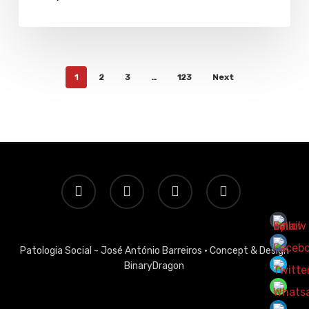
1
2
3
…
123
Next
twitter
facebook
linkedin
email
Patologia Social - José António Barreiros ·
Concept & Design
BinaryDragon