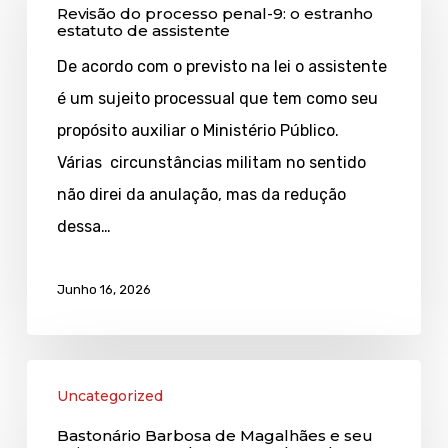
Revisão do processo penal-9: o estranho
processo
estatuto de assistente
penal-
De acordo com o previsto na lei o assistente
9:
é um sujeito processual que tem como seu
o
propósito auxiliar o Ministério Público.
estranho
Várias circunstâncias militam no sentido
estatuto
não direi da anulação, mas da redução
de
dessa…
assistente
Junho 16, 2026
Bastonário
Uncategorized
Barbosa
Bastonário Barbosa de Magalhães e seu
de