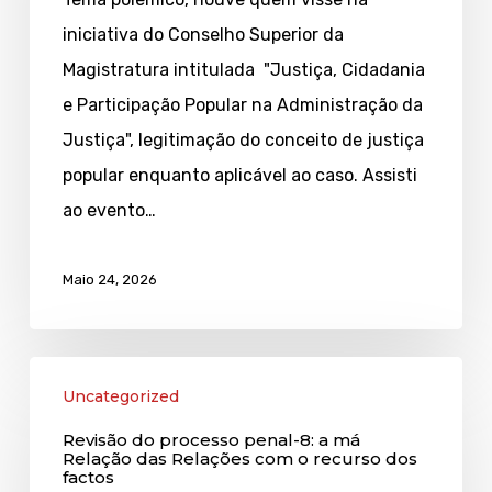
e
iniciativa do Conselho Superior da
a
Magistratura intitulada "Justiça, Cidadania
polémica
e Participação Popular na Administração da
sobre
Justiça", legitimação do conceito de justiça
a
popular enquanto aplicável ao caso. Assisti
“justiça
ao evento…
popular”
Maio 24, 2026
Revisão
Uncategorized
do
Revisão do processo penal-8: a má
processo
Relação das Relações com o recurso dos
factos
penal-