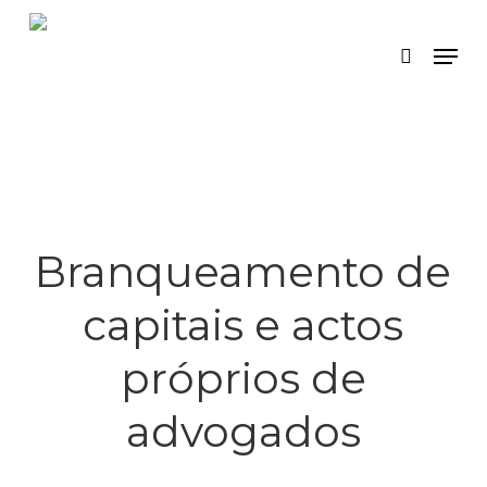
Skip
Menu
search
to
main
content
Branqueamento de
capitais e actos
próprios de
advogados