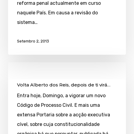
reforma penal actualmente em curso
naquele País. Em causa a revisão do
sistema…
Setembro 2, 2013
Volta
Alberto
Volta Alberto dos Reis, depois de ti virá…
dos
Reis,
Entra hoje, Domingo, a vigorar um novo
depois
Código de Processo Civil. E mais uma
de
extensa Portaria sobre a acção executiva
ti
cível, sobre cuja constitucionalidade
virá…
orgânica há que perguntar, publicada há