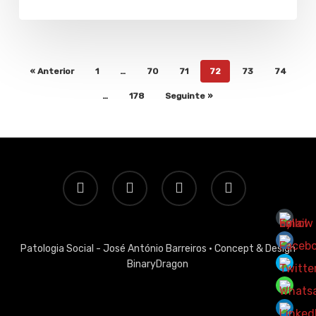
« Anterior
1
…
70
71
72
73
74
…
178
Seguinte »
twitter
facebook
linkedin
email
Patologia Social - José António Barreiros ·
Concept & Design
BinaryDragon