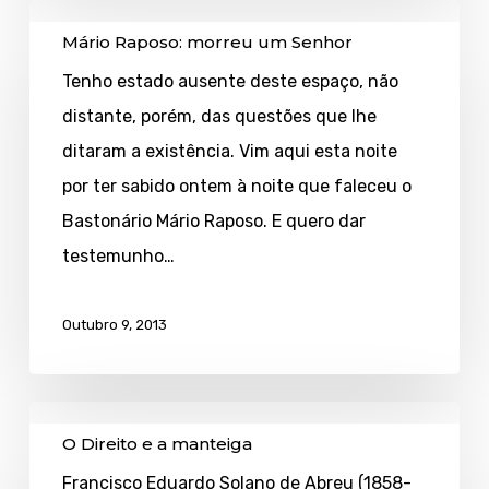
Mário
Mário Raposo: morreu um Senhor
Raposo:
Tenho estado ausente deste espaço, não
morreu
distante, porém, das questões que lhe
um
ditaram a existência. Vim aqui esta noite
Senhor
por ter sabido ontem à noite que faleceu o
Bastonário Mário Raposo. E quero dar
testemunho…
Outubro 9, 2013
O
O Direito e a manteiga
Direito
Francisco Eduardo Solano de Abreu (1858-
e