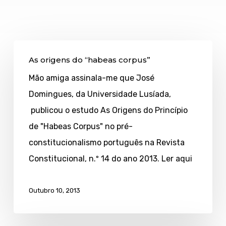
As
As origens do “habeas corpus”
origens
Mão amiga assinala-me que José
do
Domingues, da Universidade Lusíada,
“habeas
publicou o estudo As Origens do Princípio
corpus”
de "Habeas Corpus" no pré-
constitucionalismo português na Revista
Constitucional, n.º 14 do ano 2013. Ler aqui
Outubro 10, 2013