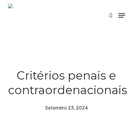
Skip
Menu
search
to
main
content
Critérios penais e
contraordenacionais
Setembro 23, 2024