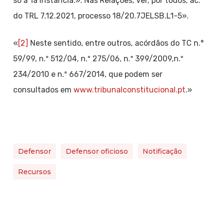
só à 1a instância.». Nas Relações, ver, por todos, ac.
do TRL 7.12.2021, processo 18/20.7JELSB.L1-5».
«
[2]
Neste sentido, entre outros, acórdãos do TC n.°
59/99, n.º 512/04, n.º 275/06, n.º 399/2009,n.º
234/2010 e n.º 667/2014, que podem ser
consultados em
www.tribunalconstitucional.pt
.»
Defensor
Defensor oficioso
Notificação
Recursos