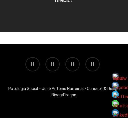
revisão?
twitter
facebook
linkedin
email
Patologia Social - José António Barreiros ·
Concept & Design
BinaryDragon