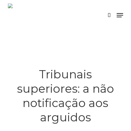
Skip
Menu
search
to
main
content
Tribunais
superiores: a não
notificação aos
arguidos