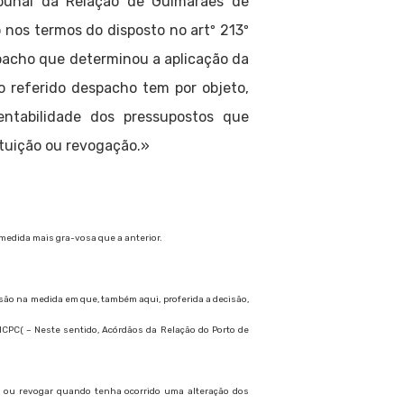
ibunal da Relação de Guimarães de
o nos termos do disposto no artº 213º
spacho que determinou a aplicação da
 referido despacho tem por objeto,
entabilidade dos pressupostos que
ituição ou revogação.»
 medida mais gra-vosa que a anterior.
.
isão na medida em que, também aqui, proferida a decisão,
do NCPC( – Neste sentido, Acórdãos da Relação do Porto de
ir ou revogar quando tenha ocorrido uma alteração dos