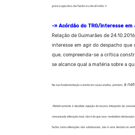
pressupostos de facto ou de direito.»
-» Acórdão do TRG/interesse em a
Relação de Guimarães de 24.10.2016 
interesse em agir do despacho que 
que, compreenda-se a crítica const
se alcance qual a matéria sobre a qua
a nat
Na sua fundamentação o aresto em causa analisa, primeiro,
«
Relativamente à decidida rejeição do recurso interposto da comunic
comunicada alteração mais não é do que uma verdadeira declaração de 
factos como alterações não substanciais, não é uma decisão no senti