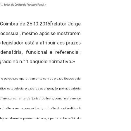
nº 1, todos do Código de Processo Penal.»
Coimbra de 26.10.2016[relator Jorge
 processual, mesmo após se mostrarem
legislador está a atribuir aos prazos
enatória, funcional e referencial;
rado no n.º 1 daquele normativo.»
ê-lo porque, comparativamente com os prazos fixados pela
tico estabelecia prazos de averiguação pré-acusatória
dimento corrente da jurisprudência, como meramente
ireito a um processo justo, o direito dos ofendidos à
l que determina prazos máximos, a perda do benefício do