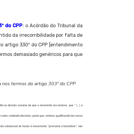
3º do CPP
: o Acórdão do Tribunal da
ntido da irrecorribilidade por falta de
do artigo 330º do CPP [entendimento
termos demasiado genéricos para que
da nos termos do artigo 303º do CPP
:
dito na decisão sumária de que o recorrente ora reclama, que “ (…) a
r outro conteúdo decisório, posto que, embora qualificando tais novos
ão substancial de factos é meramente ”provisória e transitória”, não