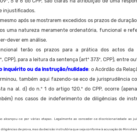
09º, 5 e 6 do CPP, são claras na atribuição de uma respo
 injustificados.
l, mesmo após se mostrarem excedidos os prazos de duração
xados uma natureza meramente ordenatória, funcional e refe
er-dever em análise.
cional terão os prazos para a prática dos actos da se
 CPP), para a leitura da sentença (artº 373º, CPP), entre ou
o inquérito ou da instrução/nulidade
: o Acórdão da Relaç
erminou, também aqui fazendo-se eco de jurisprudência co
ista na al. d) do n.º 1 do artigo 120.º do CPP, ocorre (ape
ambém) nos casos de indeferimento de diligências de inst
ão alcançou-se por várias etapas. Legalmente ao conceder-se discricionariedade ao jui
ra diligências de prova, mas da decisão instrutória que seja conforme à acusação do Ministé