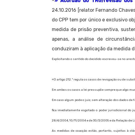
–
» Acórdão do TRG/revisão dos 
24.10.2016 [relator Fernando Chaves
do CPP tem por único e exclusivo ob
medida de prisão preventiva, sust
apenas, a análise de circunstânc
conduziram à aplicação da medida de
Explicitando o sentido do decidido escreveu-se no ares
«O artigo 212.º regula os casos de revogação ou de subs
Em ambos os casos a lei pressupõe sempre que algo mudo
Em caso algum pode o juiz, sem alteração dos dados de f
fica imediatamente esgotado o poder jurisdicional do jui
28/4/2004, 10/11/2004 e de 30/3/2005 e da Relação de Li
As medidas de coacção estão, portanto, sujeitas à cl