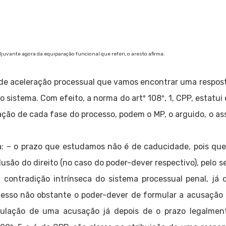
uvante agora da equiparação funcional que referi, o aresto afirma:
 de aceleração processual que vamos encontrar uma respos
 do sistema. Com efeito, a norma do artº 108º, 1, CPP, estat
ração de cada fase do processo, podem o MP, o arguido, o ass
: – o prazo que estudamos não é de caducidade, pois que,
usão do direito (no caso do poder-dever respectivo), pelo s
ia contradição intrínseca do sistema processual penal, j
cesso não obstante o poder-dever de formular a acusação s
mulação de uma acusação já depois de o prazo legalment