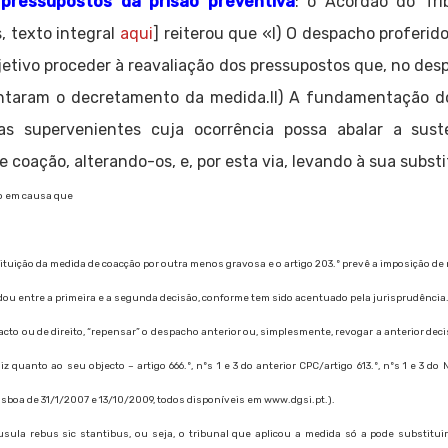
pressupostos da prisão preventiva
: o Acórdão do Tr
, texto integral
aqui
] reiterou que «I) O despacho proferid
jetivo proceder à reavaliação dos pressupostos que, no de
entaram o decretamento da medida.II) A fundamentação do
ias supervenientes cuja ocorrência possa abalar a sust
 coação, alterando-os, e, por esta via, levando à sua subst
to em causa que
tituição da medida de coacção por outra menos gravosa e o artigo 203.º prevê a imposição de
u entre a primeira e a segunda decisão, conforme tem sido acentuado pela jurisprudência
acto ou de direito, “repensar” o despacho anterior ou, simplesmente, revogar a anterior dec
z quanto ao seu objecto – artigo 666.º, nºs 1 e 3 do anterior CPC/artigo 613.º, nºs 1 e 3 
sboa de 31/1/2007 e 13/10/2009, todos disponíveis em www.dgsi.pt.).
áusula rebus sic stantibus, ou seja, o tribunal que aplicou a medida só a pode substitu