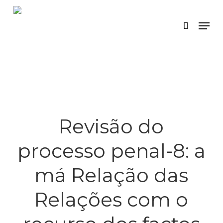
Skip
Menu
search
to
main
content
Revisão do
processo penal-8: a
má Relação das
Relações com o