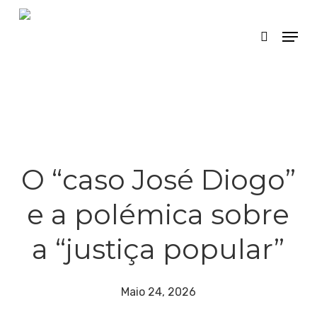
Skip
Menu
search
to
main
content
O “caso José Diogo”
e a polémica sobre
a “justiça popular”
Maio 24, 2026