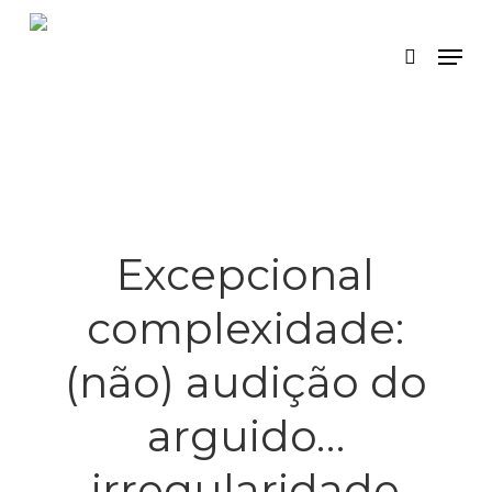
Skip
Menu
search
to
main
content
Excepcional
complexidade:
(não) audição do
arguido…
irregularidade