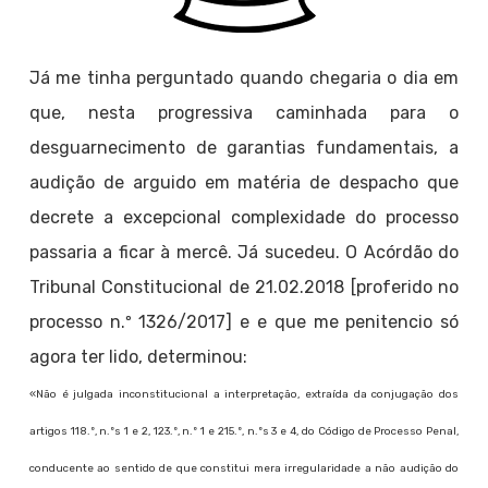
Já me tinha perguntado quando chegaria o dia em
que, nesta progressiva caminhada para o
desguarnecimento de garantias fundamentais, a
audição de arguido em matéria de despacho que
decrete a excepcional complexidade do processo
passaria a ficar à mercê. Já sucedeu. O Acórdão do
Tribunal Constitucional de 21.02.2018 [proferido no
processo n.º 1326/2017] e e que me penitencio só
agora ter lido, determinou:
«Não é julgada inconstitucional a interpretação, extraída da conjugação dos
artigos 118.º, n.ºs 1 e 2, 123.º, n.º 1 e 215.º, n.ºs 3 e 4, do Código de Processo Penal,
conducente ao sentido de que constitui mera irregularidade a não audição do