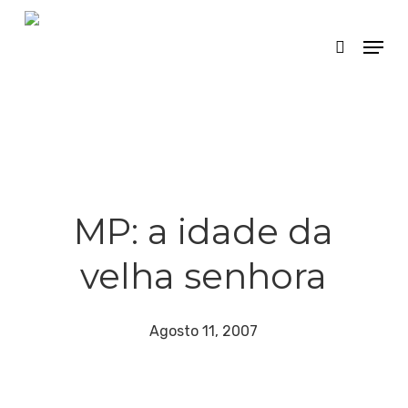
Skip
Menu
search
to
main
content
MP: a idade da
velha senhora
Agosto 11, 2007