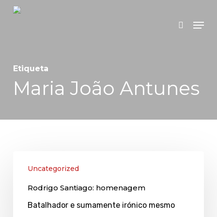
Skip
Menu
search
to
main
content
Etiqueta
Maria João Antunes
Rodrigo
Uncategorized
Santiago:
Rodrigo Santiago: homenagem
homenagem
Batalhador e sumamente irónico mesmo