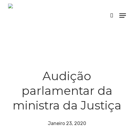
Skip
Menu
search
to
main
content
Audição
parlamentar da
ministra da Justiça
Janeiro 23, 2020