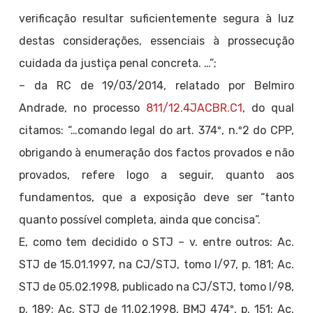
verificação resultar suficientemente segura à luz
destas considerações, essenciais à prossecução
cuidada da justiça penal concreta. …”;
– da RC de 19/03/2014, relatado por Belmiro
Andrade, no processo
811/12.4JACBR.C1
, do qual
citamos: “…comando legal do art. 374º, n.º2 do CPP,
obrigando à enumeração dos factos provados e não
provados, refere logo a seguir, quanto aos
fundamentos, que a exposição deve ser “tanto
quanto possível completa, ainda que concisa”.
E, como tem decidido o STJ – v. entre outros: Ac.
STJ de 15.01.1997, na CJ/STJ, tomo I/97, p. 181; Ac.
STJ de 05.02.1998, publicado na CJ/STJ, tomo I/98,
p. 189; Ac. STJ de 11.02.1998, BMJ 474º, p. 151; Ac.