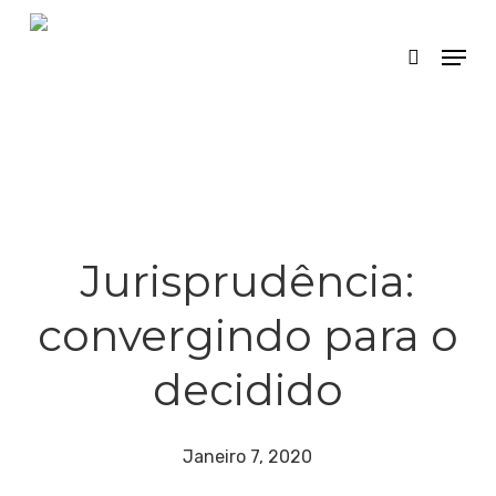
Skip
Menu
search
to
main
content
Jurisprudência:
convergindo para o
decidido
Janeiro 7, 2020