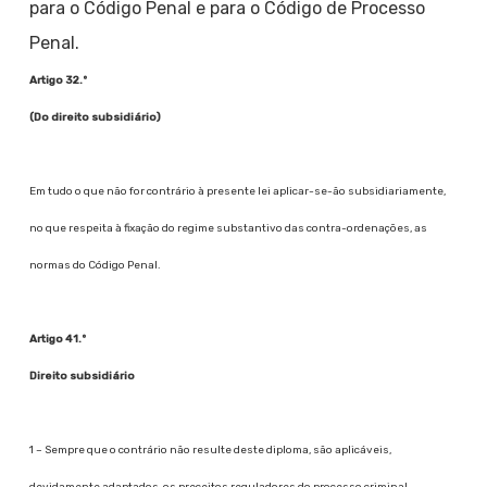
para o Código Penal e para o Código de Processo
Penal.
Artigo 32.º
(Do direito subsidiário)
Em tudo o que não for contrário à presente lei aplicar-se-ão subsidiariamente,
no que respeita à fixação do regime substantivo das contra-ordenações, as
normas do Código Penal.
Artigo 41.º
Direito subsidiário
1 – Sempre que o contrário não resulte deste diploma, são aplicáveis,