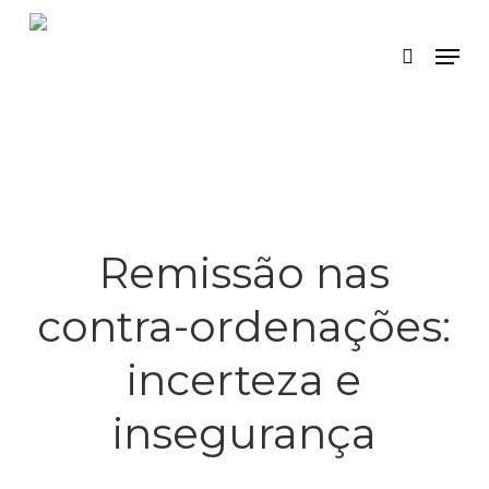
Skip
Menu
search
to
main
content
Remissão nas
contra-ordenações:
incerteza e
insegurança