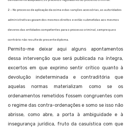
devidamente adaptados, os preceitos reguladores do processo criminal.
2 – No processo de aplicação da coima e das sanções acessórias, as autoridades
administrativas gozam dos mesmos direitos e estão submetidas aos mesmos
deveres das entidades competentes para o processo criminal, sempre que o
contrário não resulte do presente diploma.
Permito-me deixar aqui alguns apontamentos
dessa intervenção que será publicada na íntegra,
excertos em que exprimo sentir crítico quanto à
devolução indeterminada e contraditória que
aquelas normas materializam como se os
ordenamentos remetidos fossem congruentes com
o regime das contra-ordenações e somo se isso não
abrisse, como abre, a porta à ambiguidade e à
insegurança jurídica, fruto da casuística com que