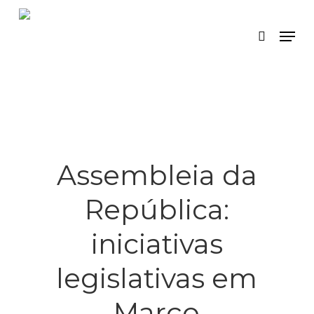
Skip
Menu
search
to
main
content
Assembleia da
República:
iniciativas
legislativas em
Março