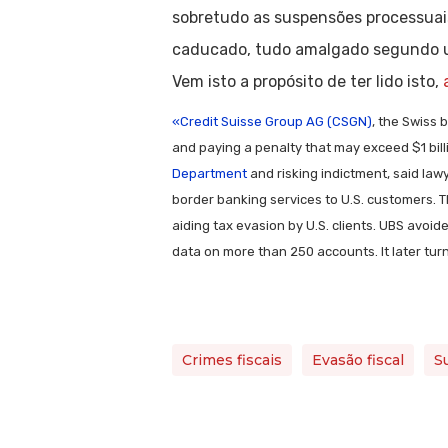
sobretudo as suspensões processuais
caducado, tudo amalgado segundo um 
Vem isto a propósito de ter lido isto,
«Credit Suisse Group AG (CSGN)
, the Swiss 
and paying a penalty that may exceed $1 billi
Department
and risking indictment, said lawy
border banking services to U.S. customers. T
aiding tax evasion by U.S. clients. UBS avoid
data on more than 250 accounts. It later tu
Crimes fiscais
Evasão fiscal
S