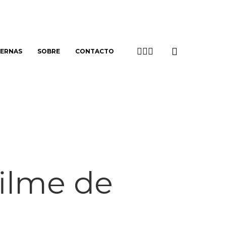
search
TWITTER
LINKEDIN
EMAIL
TERNAS
SOBRE
CONTACTO
ilme de