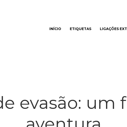
INÍCIO
ETIQUETAS
LIGAÇÕES EX
har
de evasão: um f
aventura