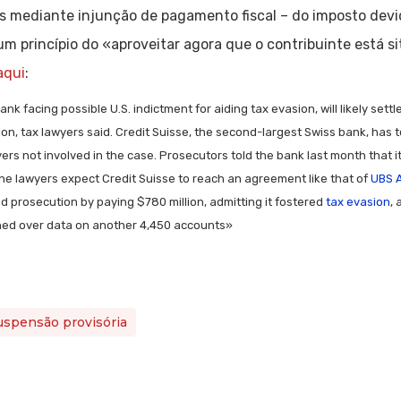
 mediante injunção de pagamento fiscal – do imposto devid
princípio do «aproveitar agora que o contribuinte está si
aqui
:
bank facing possible U.S. indictment for aiding tax evasion, will likely se
on, tax lawyers said. Credit Suisse, the second-largest Swiss bank, has t
ers not involved in the case. Prosecutors told the bank last month that it
he lawyers expect Credit Suisse to reach an agreement like that of
UBS 
ed prosecution by paying $780 million, admitting it fostered
tax evasion
,
rned over data on another 4,450 accounts»
uspensão provisória