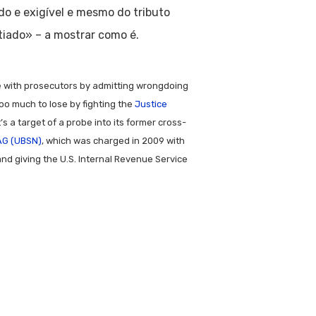
o e exigível e mesmo do tributo
tiado» – a mostrar como é.
ttle with prosecutors by admitting wrongdoing
oo much to lose by fighting the
Justice
’s a target of a probe into its former cross-
AG (UBSN)
, which was charged in 2009 with
 and giving the U.S. Internal Revenue Service