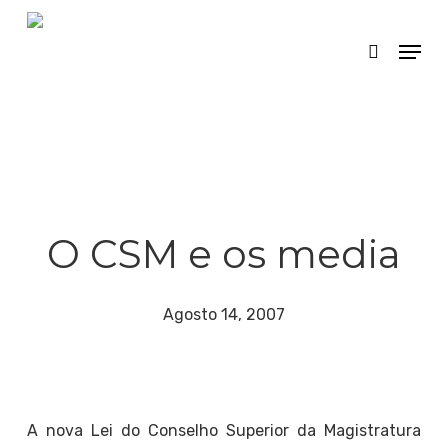
Skip
Menu
search
to
main
content
O CSM e os media
Agosto 14, 2007
A nova Lei do Conselho Superior da Magistratura