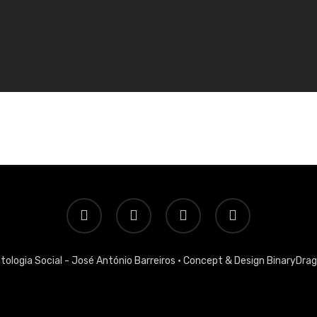
twitter
facebook
linkedin
email
tologia Social - José António Barreiros ·
Concept & Design BinaryDra