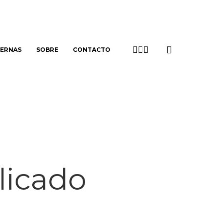
search
TWITTER
LINKEDIN
EMAIL
TERNAS
SOBRE
CONTACTO
licado