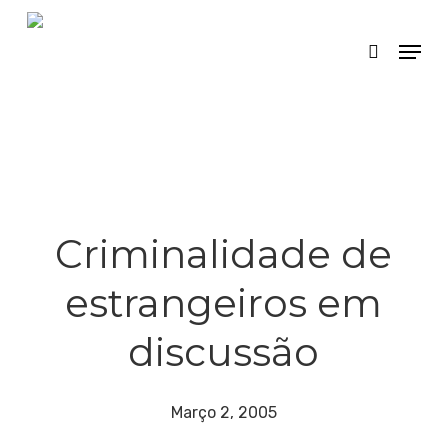
Skip
Menu
search
to
main
content
Criminalidade de
estrangeiros em
discussão
Março 2, 2005