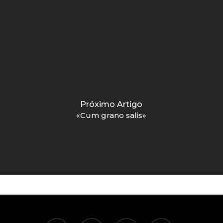
Próximo Artigo
«Cum grano salis»
twitter
facebook
linkedin
email