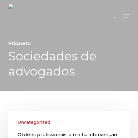
Skip
Menu
search
to
main
content
Etiqueta
Sociedades de
advogados
Ordens
Uncategorized
profissionais:
Ordens profissionais: a minha intervenção
a