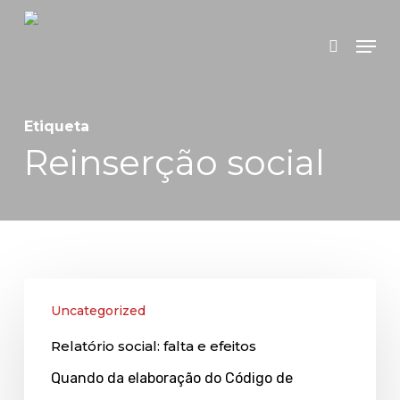
Skip
Menu
search
to
main
content
Etiqueta
Reinserção social
Relatório
Uncategorized
social:
Relatório social: falta e efeitos
falta
e
Quando da elaboração do Código de