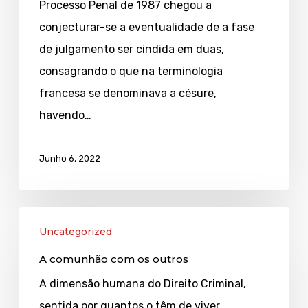
efeitos
Processo Penal de 1987 chegou a
conjecturar-se a eventualidade de a fase
de julgamento ser cindida em duas,
consagrando o que na terminologia
francesa se denominava a césure,
havendo…
Junho 6, 2022
A
Uncategorized
comunhão
A comunhão com os outros
com
os
A dimensão humana do Direito Criminal,
outros
sentida por quantos o têm de viver