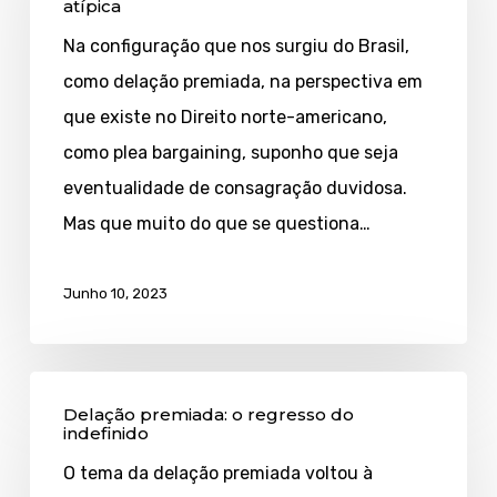
atípica
negociação
Na configuração que nos surgiu do Brasil,
criminal
como delação premiada, na perspectiva em
atípica
que existe no Direito norte-americano,
como plea bargaining, suponho que seja
eventualidade de consagração duvidosa.
Mas que muito do que se questiona…
Junho 10, 2023
Delação
Delação premiada: o regresso do
premiada:
indefinido
o
O tema da delação premiada voltou à
regresso