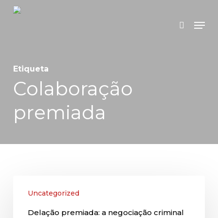
Skip
Menu
search
to
main
content
Etiqueta
Colaboração
premiada
Delação
Uncategorized
premiada:
Delação premiada: a negociação criminal
a