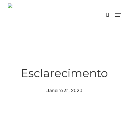
Skip
Menu
search
to
main
content
Esclarecimento
Janeiro 31, 2020