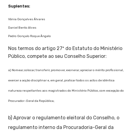
Suplentes:
Vânia Gonçalves Álvares
Daniel Bento Alves
Pedro Gonçalo Roque Ângelo
Nos termos do artigo 27º do Estatuto do Ministério
Público, compete ao seu Conselho Superior:
a) Nomear, colocar, transferir, promover, exonerar, apreciar o mérito profissional,
exercer a acção disciplinar e, em geral, praticar todos os actos de idêntica
natureza respeitantes aos magistrados do Ministério Público, com excepção do
Procurador-Geral da República;
b) Aprovar o regulamento eleitoral do Conselho, o
regulamento interno da Procuradoria-Geral da