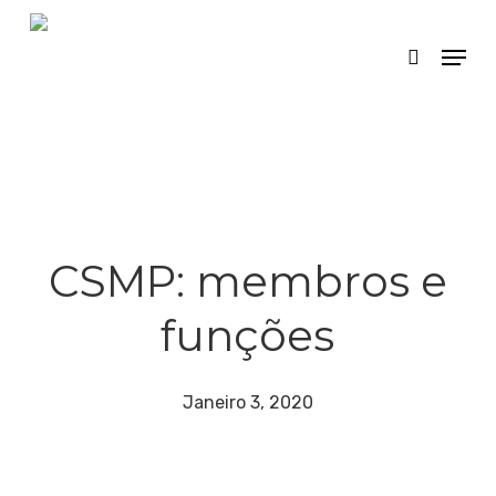
Skip
Menu
search
to
main
content
CSMP: membros e
funções
Janeiro 3, 2020