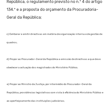
República, o regulamento previsto no n.º 4 do artigo
134.º e a proposta do orçamento da Procuradoria-
Geral da República;
c) Deliberar e emitir directivas em matéria de organização interna e de gestão de
quadros;
d) Propor ao Procurador-Geral da República a emissão de directivas a que deve
obedecer a actuação dos magistrados do Ministério Público;
e) Propor ao Ministro da Justiça, por intermédio do Procurador-Geral da
República, providências legislativas com vista à eficiência do Ministério Público e
ao aperfeiçoamento das instituições judiciárias;