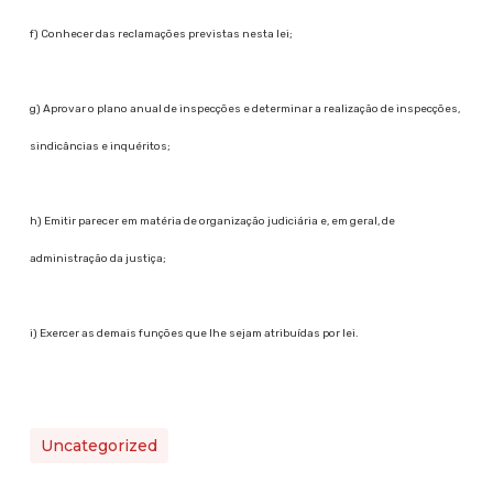
f) Conhecer das reclamações previstas nesta lei;
g) Aprovar o plano anual de inspecções e determinar a realização de inspecções,
sindicâncias e inquéritos;
h) Emitir parecer em matéria de organização judiciária e, em geral, de
administração da justiça;
i) Exercer as demais funções que lhe sejam atribuídas por lei.
Uncategorized