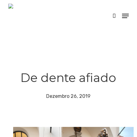
Skip
Menu
search
to
main
content
De dente afiado
Dezembro 26, 2019