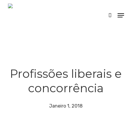
Skip
Menu
search
to
main
content
Profissões liberais e
concorrência
Janeiro 1, 2018