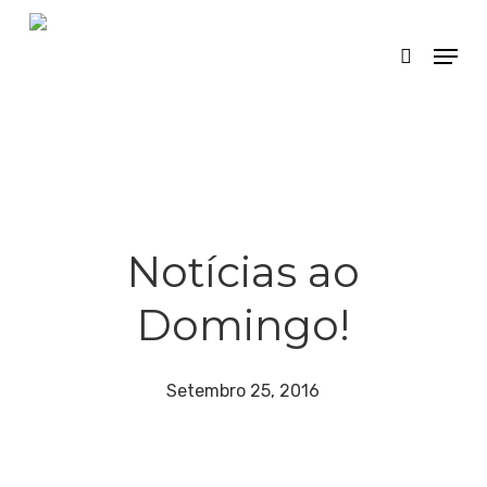
Skip
Menu
search
to
main
content
Notícias ao
Domingo!
Setembro 25, 2016