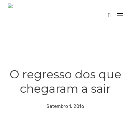
Skip
Menu
search
to
Close
main
Menu
content
O regresso dos que
chegaram a sair
Setembro 1, 2016