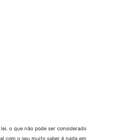
 lei, o que não pode ser considerado
unal com o seu muito saber é nada em