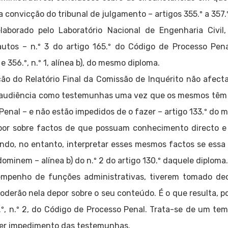
a convicção do tribunal de julgamento – artigos 355.º a 357
elaborado pelo Laboratório Nacional de Engenharia Civil
 autos – n.º 3 do artigo 165.º do Código de Processo Pen
e 356.º, n.º 1, alínea b), do mesmo diploma.
ção do Relatório Final da Comissão de Inquérito não afec
a audiência como testemunhas uma vez que os mesmos têm
 Penal – e não estão impedidos de o fazer – artigo 133.º do
or sobre factos de que possuam conhecimento directo e
odendo, no entanto, interpretar esses mesmos factos se essa
ominem – alínea b) do n.º 2 do artigo 130.º daquele diploma
mpenho de funções administrativas, tiverem tomado dec
oderão nela depor sobre o seu conteúdo. É o que resulta, p
57.º, n.º 2, do Código de Processo Penal. Trata-se de um t
quer impedimento das testemunhas.