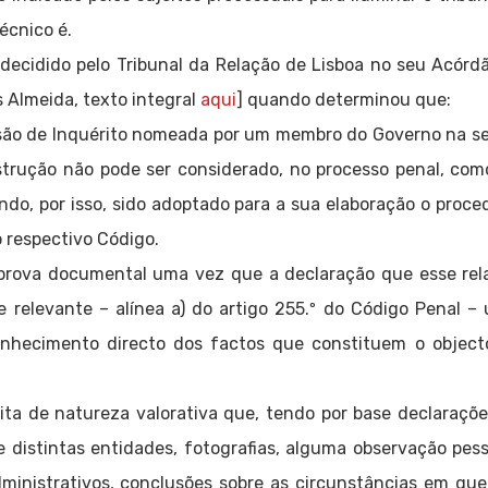
écnico é.
ecidido pelo Tribunal da Relação de Lisboa no seu Acórdã
s Almeida, texto integral
aqui
] quando determinou que:
issão de Inquérito nomeada por um membro do Governo na
trução não pode ser considerado, no processo penal, como
ndo, por isso, sido adoptado para a sua elaboração o proc
do respectivo Código.
 prova documental uma vez que a declaração que esse rel
e relevante – alínea a) do artigo 255.º do Código Penal –
onhecimento directo dos factos que constituem o object
ta de natureza valorativa que, tendo por base declaraçõe
e distintas entidades, fotografias, alguma observação pe
o-administrativos, conclusões sobre as circunstâncias em qu