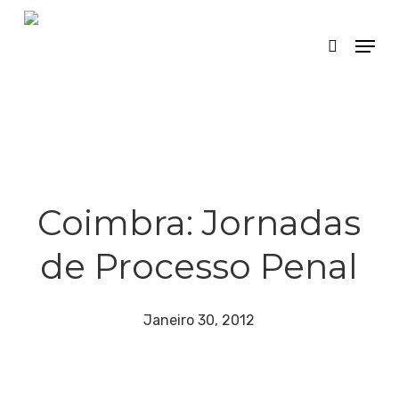
Skip
Menu
search
to
main
content
Coimbra: Jornadas
de Processo Penal
Janeiro 30, 2012