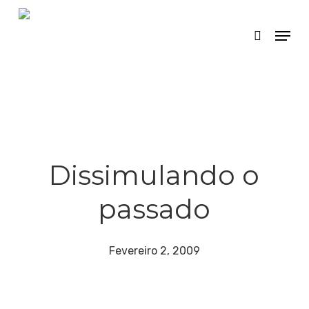
Skip
Menu
search
to
main
content
Dissimulando o
passado
Fevereiro 2, 2009