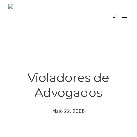
Skip
Menu
search
to
main
content
Violadores de
Advogados
Maio 22, 2008