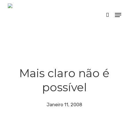
Skip
Menu
search
to
main
content
Mais claro não é
possível
Janeiro 11, 2008