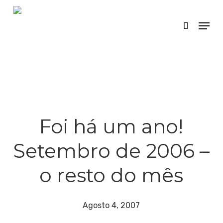
Skip
Menu
search
to
main
content
Foi há um ano!
Setembro de 2006 –
o resto do mês
Agosto 4, 2007