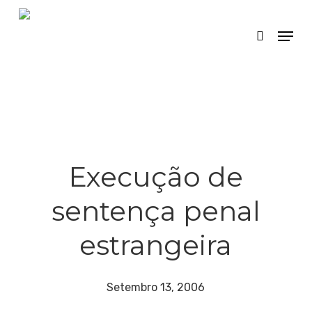
Skip
Menu
search
to
main
content
Execução de
sentença penal
estrangeira
Setembro 13, 2006