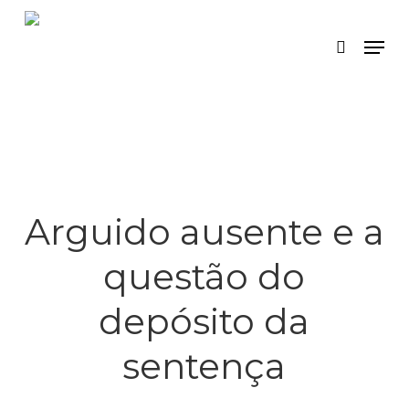
Skip
Menu
search
to
main
content
Arguido ausente e a
questão do
depósito da
sentença