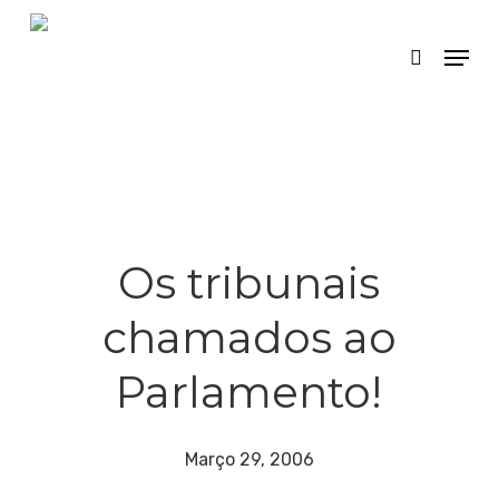
Skip
Menu
search
to
main
content
Os tribunais
chamados ao
Parlamento!
Março 29, 2006