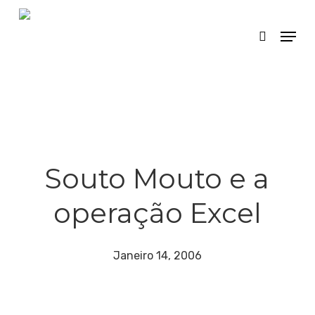
Skip
Menu
search
to
main
content
Souto Mouto e a
operação Excel
Janeiro 14, 2006