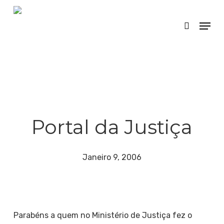
Skip
Menu
search
to
main
content
Portal da Justiça
Janeiro 9, 2006
Parabéns a quem no Ministério de Justiça fez o