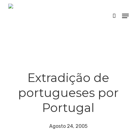
Skip
Menu
search
to
main
content
Extradição de
portugueses por
Portugal
Agosto 24, 2005