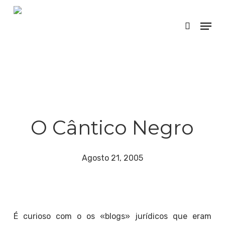
Skip
Menu
search
to
main
content
O Cântico Negro
Agosto 21, 2005
É curioso com o os «blogs» jurídicos que eram