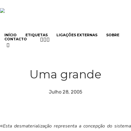
Skip
to
main
content
INÍCIO
ETIQUETAS
LIGAÇÕES EXTERNAS
SOBRE
TWITTER
LINKEDIN
EMAIL
CONTACTO
search
Uma grande
Julho 28, 2005
Esta desmaterialização representa a concepção do sistema
«