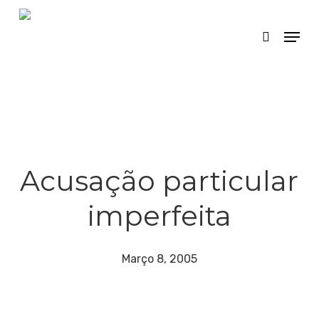
Skip
Menu
search
to
main
content
Acusação particular
imperfeita
Março 8, 2005