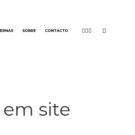
search
TWITTER
LINKEDIN
EMAIL
TERNAS
SOBRE
CONTACTO
 em site