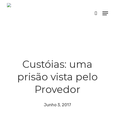
Skip
Menu
search
to
main
content
Custóias: uma
prisão vista pelo
Provedor
Junho 3, 2017