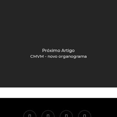
Próximo Artigo
CMVM - novo organograma
twitter
facebook
linkedin
email