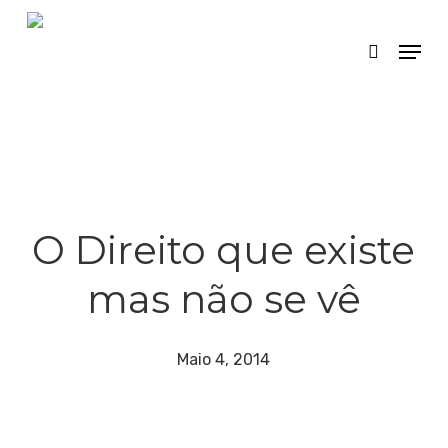
Skip
Menu
search
to
main
content
O Direito que existe
mas não se vê
Maio 4, 2014