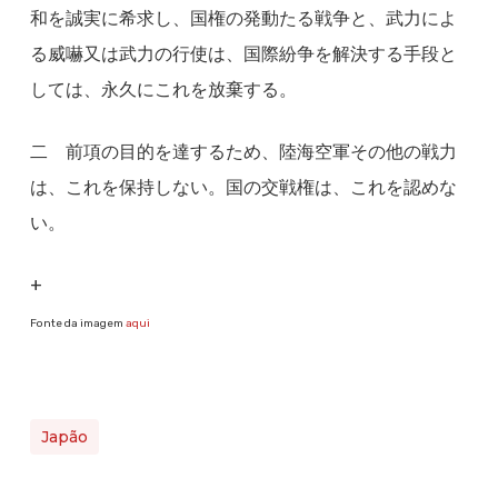
和を誠実に希求し、国権の発動たる戦争と、武力によ
る威嚇又は武力の行使は、国際紛争を解決する手段と
しては、永久にこれを放棄する。
二 前項の目的を達するため、陸海空軍その他の戦力
は、これを保持しない。国の交戦権は、これを認めな
い。
+
Fonte da imagem
aqui
Japão