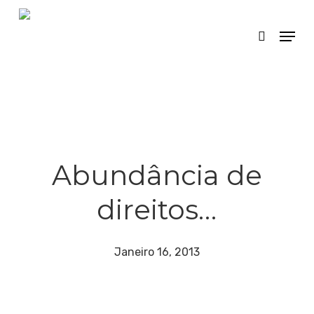
Skip
Menu
search
to
main
content
Abundância de
direitos…
Janeiro 16, 2013