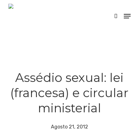
Skip
Menu
search
to
main
content
Assédio sexual: lei
(francesa) e circular
ministerial
Agosto 21, 2012