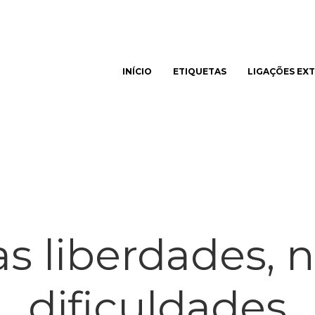
INÍCIO
ETIQUETAS
LIGAÇÕES EX
har
as liberdades, 
dificuldades