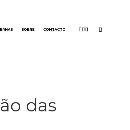
search
TWITTER
LINKEDIN
EMAIL
TERNAS
SOBRE
CONTACTO
não das